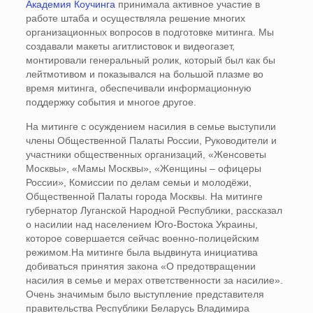
Академия
Коучинга
принимала активное участие в
работе штаба и осуществляла решение многих
организационных вопросов в подготовке митинга. Мы
создавали макеты агитлистовок и видеогазет,
монтировали генеральный ролик, который был как бы
лейтмотивом и показывался на большой плазме во
время митинга, обеспечивали информационную
поддержку события и многое другое.
На митинге с осуждением насилия в семье выступили
члены Общественной Палаты России, Руководители и
участники общественных организаций, «Женсоветы
Москвы», «Мамы Москвы», «Женщины – офицеры
России», Комиссии по делам семьи и молодёжи,
Общественной Палаты города Москвы. На митинге
губернатор Луганской Народной Республики, рассказал
о насилии над населением Юго-Востока Украины,
которое совершается сейчас военно-полицейским
режимом.На митинге была выдвинута инициатива
добиваться принятия закона «О предотвращении
насилия в семье и мерах ответственности за насилие».
Очень значимым было выступление представителя
правительства Республики Беларусь Владимира