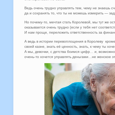
Ведь очень трудно управлять тем, чему не знаешь сч
да и сохранять то, что ты не можешь измерить — зада
Но почему-то, мечтая стать Королевой, мы тут же о
оказывается очень трудно (если у тебя нет соответ
И нам проще, переложить ответственность за финан
А ведь в истории перевоплощения в Королеву кроме 
своей казне, знать её ценность, знать, к чему ты хоч
А мы, девочки, с детства боимся цифр… и, возможн
очень-то хочется управлять деньгами…не женское э