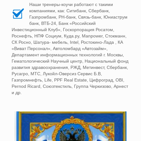
Наши тренеры-коучи работают с такими
компаниями, как: Ситибанк, Сбербанк,
Газпромбанк, РН-банк, Связь-банк, Юниаструм
банк, ВТБ-24, Банк «Российский
Инвестиционный Клуб», Госкорпорация Росатом,
Роснефть, НПФ Социум, Куда.ру, Manpower, Стокманн,
СК Росно, Шатура- мебель, Intel, Ростокино-Лада , КА
«Виват Персонал», Автоломбард «Автозайм»,
Департамент информационных технологий г. Москвы,
Гематологический Научный центр, Национальный фонд
развития здравоохранения, РЖД, Метинвест, Сбербанк,
Русагро, МТС, Лукойл-Оверсиз Сервис Б.В,
Газпромнефть, Life, PPF Real Estate, Цифроград, OBI,
Pernod Ricard, Союзтекстиль, Группа Черкизово, Арнест
и др.