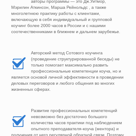
авторы программы — это Дж.Уитмор,
Мэрилин Аткинсон, Марша Рейнольдс , а также
многолетнюю практику работы с клиентами,
включающую в себя индивидуальный и групповой
коучинг более 2000 часов в России и с нашими
соотечественниками в ближнем и дальнем зарубежье.
Авторский метод Сотового коучинга
(проведение структурированной беседы) не
только помогает максимально развить
профессиональные компетенции коуча, но и
является основой личной эффективности в проведении
деловых переговоров и любого общения во многих
жизненных сферах.
Развитие профессиональных компетенций
невозможно без достаточно большого
количества часов практики под наблюдением
опытного преподавателя-коуча (ментора) и
получения от него регулярной обратной связи. Поэтому