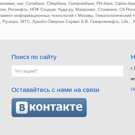
ниями, как: Ситибанк, Сбербанк, Газпромбанк, РН-банк, Связь-бан
м, Роснефть, НПФ Социум, Куда.ру, Manpower, Стокманн, СК Росно,
тамент информационных технологий г. Москвы, Гематологический 
Русагро, МТС, Лукойл-Оверсиз Сервис Б.В, Газпромнефть, Life, , P
Поиск по сайту
Н
г.
em
Оставайтесь с нами на связи
О