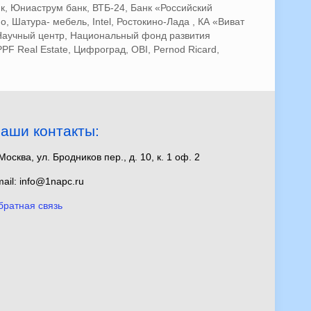
к, Юниаструм банк, ВТБ-24, Банк «Российский
 Шатура- мебель, Intel, Ростокино-Лада , КА «Виват
Научный центр, Национальный фонд развития
PF Real Estate, Цифроград, OBI, Pernod Ricard,
аши контакты:
 Москва, ул. Бродников пер., д. 10, к. 1 оф. 2
ail: info@1napc.ru
братная связь