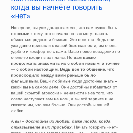
когда вы начнёте говорить
«нет»
Наверное, вы уже догадываетесь, что вам нужно быть
готовыми к тому, что сначала на вас могут начать
обижаться родные и близкие. Это понятно. Ведь они
уже давно привыкли к вашей безотказности, им очень
удобно и комфортно с вами. Ваше новое поведение не
очень-то входит в их планы. Но
вам важно
продолжать знакомить их с собой новым, а точнее
— с собой настоящим. Ведь всё то общение, что
происходило между вами раньше было
фальшивым
. Ваши любимые люди достойны знать –
какой вы на самом деле. Они достойны избавиться от
вашей скрытой агрессии и ненависти из-за того, что
слепо наступают вам на ноги, а вы всё терпите и не
скажете им, что вам больно. Они достойны вашей
любви.
А
вы – достойны их любви, даже тогда, когда
отказываете в их просьбах
. Начать говорить «нет»
тогда, когда вы не готовы сказать «да» – значит начать