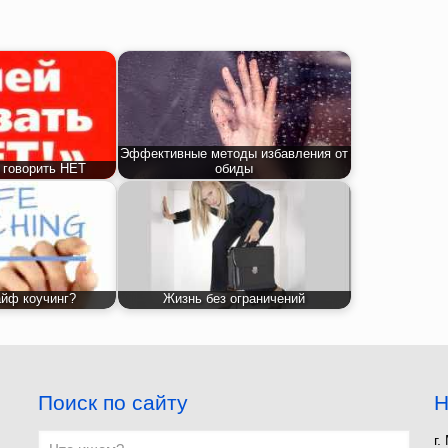
Эффективные методы избавления от
 говорить НЕТ
обиды
айф коучинг?
Жизнь без ограничений
Поиск по сайту
Н
г.