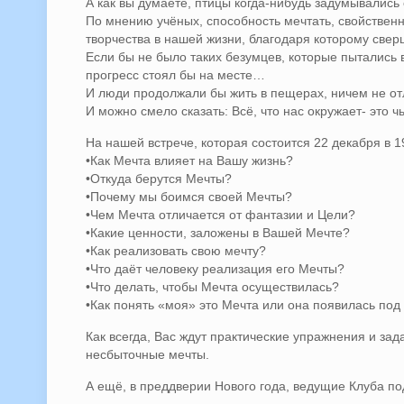
А как вы думаете, птицы когда-нибудь задумывались 
По мнению учёных, способность мечтать, свойственн
творчества в нашей жизни, благодаря которому све
Если бы не было таких безумцев, которые пытались 
прогресс стоял бы на месте…
И люди продолжали бы жить в пещерах, ничем не о
И можно смело сказать: Всё, что нас окружает- это 
На нашей встрече, которая состоится 22 декабря в 1
•Как Мечта влияет на Вашу жизнь?
•Откуда берутся Мечты?
•Почему мы боимся своей Мечты?
•Чем Мечта отличается от фантазии и Цели?
•Какие ценности, заложены в Вашей Мечте?
•Как реализовать свою мечту?
•Что даёт человеку реализация его Мечты?
•Что делать, чтобы Мечта осуществилась?
•Как понять «моя» это Мечта или она появилась по
Как всегда, Вас ждут практические упражнения и за
несбыточные мечты.
А ещё, в преддверии Нового года, ведущие Клуба по