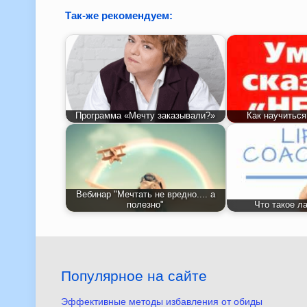
Так-же рекомендуем:
Программа «Мечту заказывали?»
Как научиться
Вебинар "Мечтать не вредно.... а
полезно"
Что такое л
Популярное на сайте
Эффективные методы избавления от обиды