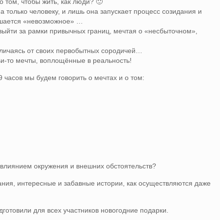
о том, чтобы жить, как люди? 🙂
а только человеку, и лишь она запускает процесс созидания и
ршается «невозможное» …
выйти за рамки привычных границ, мечтая о «несбыточном»,
тличаясь от своих первобытных сородичей…
чьи-то мечты, воплощённые в реальность!
9 часов мы будем говорить о мечтах и о том:
д влиянием окружения и внешних обстоятельств?
дания, интересные и забавные истории, как осуществляются даже
дготовили для всех участников новогодние подарки.