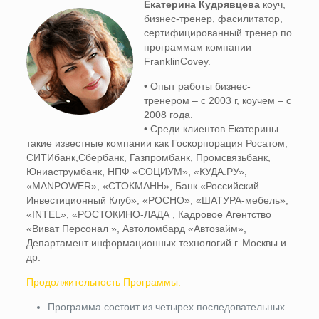
Екатерина Кудрявцева
коуч,
бизнес-тренер, фасилитатор,
сертифицированный тренер по
программам компании
FranklinCovey.
• Опыт работы бизнес-
тренером – с 2003 г, коучем – с
2008 года.
• Среди клиентов Екатерины
такие известные компании как Госкорпорация Росатом,
СИТИбанк,Сбербанк, Газпромбанк, Промсвязьбанк,
Юниаструмбанк, НПФ «СОЦИУМ», «КУДА.РУ»,
«MANPOWER», «СТОКМАНН», Банк «Российский
Инвестиционный Клуб», «РОСНО», «ШАТУРА-мебель»,
«INTEL», «РОСТОКИНО-ЛАДА , Кадровое Агентство
«Виват Персонал », Автоломбард «Автозайм»,
Департамент информационных технологий г. Москвы и
др.
Продолжительность Программы:
Программа состоит из четырех последовательных