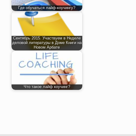
Где обучаться лайф-коучингу?
Сентябрь 2015. Участвуем в Неделе
деловой литературы в Доме Книги на
Новом Арбате
Что такое лайф коучинг?