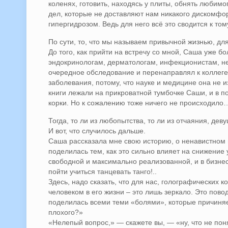
коленях, готовить, находясь у плиты, обнять любим
дел, которые не доставляют нам никакого дискомфор
гипергидрозом. Ведь для него всё это сводится к то
По сути, то, что мы называем привычной жизнью, дл
До того, как прийти на встречу со мной, Саша уже б
эндокринологам, дерматологам, инфекционистам, н
очередное обследование и перенаправлял к коллеге 
заболевания, потому, что науке и медицине она не и
книги лежали на прикроватной тумбочке Саши, и в п
корки. Но к сожалению тоже ничего не происходило
Тогда, то ли из любопытства, то ли из отчаяния, дев
И вот, что случилось дальше.
Саша рассказала мне свою историю, о ненавистном 
поделилась тем, как это сильно влияет на снижение 
свободной и максимально реализованной, и в бизнесе
пойти учиться танцевать танго!..
Здесь, надо сказать, что для нас, голографических ко
человеком в его жизни – это лишь зеркало. Это повод
поделилась всеми теми «болями», которые причиняет
плохого?»
«Нелепый вопрос,» — скажете вы, — «ну, что не пон