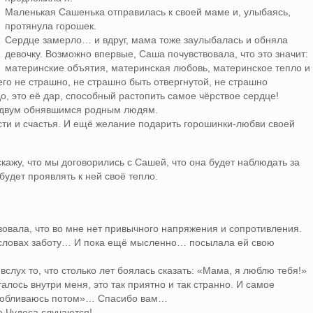
Маленькая Сашенька отправилась к своей маме и, улыбаясь,
протянула горошек.
Сердце замерло… и вдруг, мама тоже заулыбалась и обняла
девочку. Возможно впервые, Саша почувствовала, что это значит:
материнские объятия, материнская любовь, материнское тепло и
го не страшно, не страшно быть отвергнутой, не страшно
до, это её дар, способный растопить самое чёрствое сердце!
я двум обнявшимся родным людям.
ти и счастья. И ещё желание подарить горошинки-любви своей
ажу, что мы договорились с Сашей, что она будет наблюдать за
удет проявлять к ней своё тепло.
овала, что во мне нет привычного напряжения и сопротивления.
 словах заботу… И пока ещё мысленно… посылала ей свою
вслух то, что столько лет боялась сказать: «Мама, я люблю тебя!»
лось внутри меня, это так приятно и так странно. И самое
е «обливаюсь потом»… Спасибо вам…
о Чудеса случаются!