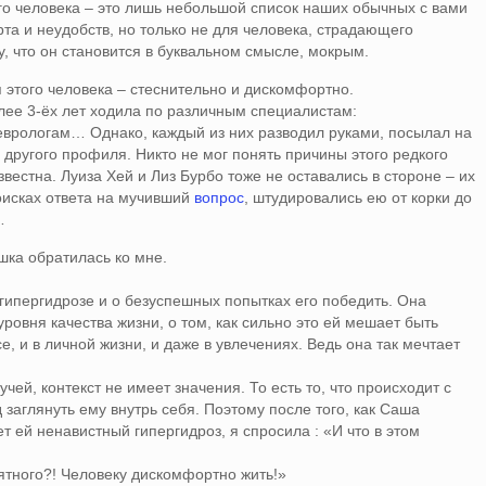
ого человека – это лишь небольшой список наших обычных с вами
та и неудобств, но только не для человека, страдающего
му, что он становится в буквальном смысле, мокрым.
я этого человека – стеснительно и дискомфортно.
олее 3-ёх лет ходила по различным специалистам:
еврологам… Однако, каждый из них разводил руками, посылал на
другого профиля. Никто не мог понять причины этого редкого
звестна. Луиза Хей и Лиз Бурбо тоже не оставались в стороне – их
оисках ответа на мучивший
вопрос
, штудировались ею от корки до
…
ушка обратилась ко мне.
гипергидрозе и о безуспешных попытках его победить. Она
уровня качества жизни, о том, как сильно это ей мешает быть
, и в личной жизни, и даже в увлечениях. Ведь она так мечтает
учей, контекст не имеет значения. То есть то, что происходит с
 заглянуть ему внутрь себя. Поэтому после того, как Саша
 ей ненавистный гипергидроз, я спросила : «И что в этом
ятного?! Человеку дискомфортно жить!»