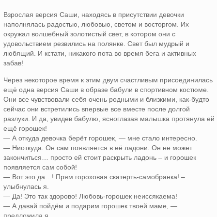
Взрослая версия Саши, находясь в присутствии девочки
наполнялась радостью, любовью, светом и восторгом. Их
окружал волшебный золотистый свет, в котором они с
удовольствием резвились на полянке. Свет был мудрый и
любящий. И кстати, никакого пота во время бега и активных
забав!
Через некоторое время к этим двум счастливым присоединилась
ещё одна версия Саши в образе бабули в спортивном костюме.
Они все чувствовали себя очень родными и близкими, как-будто
сейчас они встретились впервые все вместе после долгой
разлуки. И да, увидев бабулю, ясноглазая малышка протянула ей
ещё горошек!
— А откуда девочка берёт горошек, — мне стало интересно.
— Ниоткуда. Он сам появляется в её ладони. Он не может
закончиться… просто ей стоит раскрыть ладонь – и горошек
появляется сам собой!
— Вот это да…! Прям гороховая скатерть-самобранка! –
улыбнулась я.
— Да! Это так здорово! Любовь-горошек неиссякаема!
— А давай пойдём и подарим горошек твоей маме, —
предложила я.