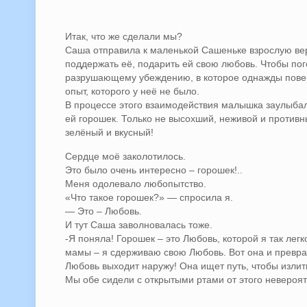
Итак, что же сделали мы?
Саша отправила к маленькой Сашеньке взрослую ве
поддержать её, подарить ей свою любовь. Чтобы пог
разрушающему убеждению, в которое однажды пове
опыт, которого у неё не было.
В процессе этого взаимодействия малышка заулыбал
ей горошек. Только не высохший, неживой и противны
зелёный и вкусный!
Сердце моё заколотилось.
Это было очень интересно – горошек!..
Меня одолевало любопытство.
«Что такое горошек?» — спросила я.
— Это – Любовь.
И тут Саша заволновалась тоже.
-Я поняла! Горошек – это Любовь, которой я так лег
мамы – я сдерживаю свою Любовь. Вот она и превра
Любовь выходит наружу! Она ищет путь, чтобы изли
Мы обе сидели с открытыми ртами от этого невероят