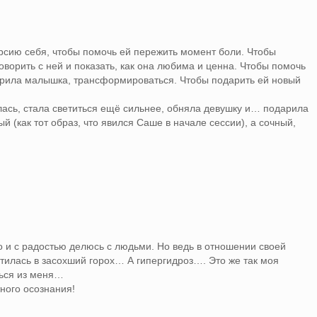
рсию себя, чтобы помочь ей пережить момент боли. Чтобы
оворить с ней и показать, как она любима и ценна. Чтобы помочь
рила малышка, трансформироваться. Чтобы подарить ей новый
ась, стала светиться ещё сильнее, обняла девушку и… подарила
й (как тот образ, что явился Саше в начале сессии), а сочный,
ко и с радостью делюсь с людьми. Но ведь в отношении своей
тилась в засохший горох… А гипергидроз…. Это же так моя
ться из меня…
ного осознания!