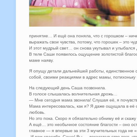
принятие… И ещё она поняла, что с горошком – ниче
выражать свои чувства, потому, что горошек – это чу
И этот мудрый свет… он снова укутывал и улыбалс
В теле Саши появилось ощущение золотистой благос
маме наяву.
Я опущу детали дальнейшей работы, единственное ск
собой, своими реакциями в адрес мамы, потихоньку б
На следующий день Саша позвонила.
В голосе слышалась волнительная дрожь…
— Мне сегодня мама звонила! Слушая её, я почувств
Мама интересовалась, как я? Я даже ощущала в её
любовь.
Но это пока. Скоро я обязательно обниму её и скажу 
А ещё… это необычное состояние благости – оно оста
главное — я впервые за эти 3 мучительных года н
-И вам спасибо, Саша! Вы — доказательство того, чт