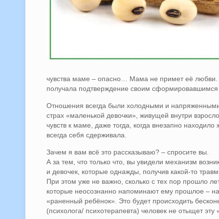
чувства маме – опасно… Мама не примет её любви. 
получала подтверждение своим сформировавшимся
Отношения всегда были холодными и напряженными. И
страх «маленькой девочки», живущей внутри взросло
чувств к маме, даже тогда, когда внезапно находил
всегда себя сдерживала.
Зачем я вам всё это рассказываю? – спросите вы.
А за тем, что только что, вы увидели механизм возн
и девочек, которые однажды, получив какой-то травм
При этом уже не важно, сколько с тех пор прошло ле
которые неосознанно напоминают ему прошлое – начи
«раненный ребёнок». Это будет происходить бескон
(психолога/ психотерапевта) человек не отыщет эту 