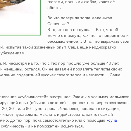
глазами, полными любви, хочет её
обнять.
Во что поверила тогда маленькая
Сашенька?
В то, что она не нужна… В то, что её
можно отпихнуть, как что-то неприятное и
бессмысленное… В то, что выражать свои
И, испытав такой жизненный опыт, Саша ещё неоднократно
 убеждениям.
, несмотря на то, что с тех пор прошло уже больше 40 лет,
й женщины, остался. Он не давал ей проявлять теплоты своих
о желание подарить ей кусочек своего тепла и нежности… Саша
икновения «субличностей» внутри нас. Эдаких маленьких мальчиков
ирующий опыт (обычно в детстве) – проносят его через всю жизнь.
т 20, 30…или 80 – уже взрослый человек, попадая в ситуации,
нает чувствовать, мыслить и действовать, как тот самый
ечно, до тех пор, пока самостоятельно или с помощью
коуча
«субличность» и не поможет ей исцелиться.