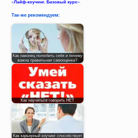
«
Лайф-коучинг. Базовый курс
»
.
Так-же рекомендуем:
Как наконец полюбить себя и почему
важна правильная самооценка?
Как научиться говорить НЕТ
Как карьерный коучинг способствует