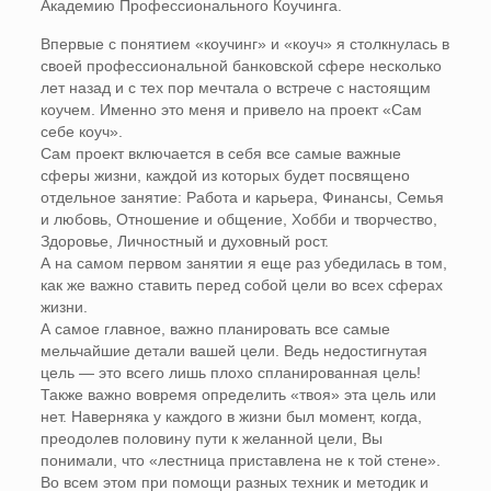
Академию Профессионального Коучинга.
Впервые с понятием «коучинг» и «коуч» я столкнулась в
своей профессиональной банковской сфере несколько
лет назад и с тех пор мечтала о встрече с настоящим
коучем. Именно это меня и привело на проект «Сам
себе коуч».
Сам проект включается в себя все самые важные
сферы жизни, каждой из которых будет посвящено
отдельное занятие: Работа и карьера, Финансы, Семья
и любовь, Отношение и общение, Хобби и творчество,
Здоровье, Личностный и духовный рост.
А на самом первом занятии я еще раз убедилась в том,
как же важно ставить перед собой цели во всех сферах
жизни.
А самое главное, важно планировать все самые
мельчайшие детали вашей цели. Ведь недостигнутая
цель — это всего лишь плохо спланированная цель!
Также важно вовремя определить «твоя» эта цель или
нет. Наверняка у каждого в жизни был момент, когда,
преодолев половину пути к желанной цели, Вы
понимали, что «лестница приставлена не к той стене».
Во всем этом при помощи разных техник и методик и