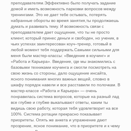
преподавателям.Эффективно было получать задание
домой и иметь возможность парковки вопросов между
тренингами. Это не дает тебе остывать, потерять
набранные обороты во время занятия,ты продолжаешь
думать и развивать тему. И возможность связи с
преподавателем дает ощущение, что ты не просто
клиент, который принес деньги и свободен, но ученик, в
чьих успехах заинтересован коуч–тренер, готовый в
любой момент тебя поддержать.Самыми сильными для
меня были мастер-классы: «Введение в коучинг» и
«Работа и Карьера». Введение, где мы знакомились с
базовыми техниками коучинга и смогли посмотреть на
свою жизнь со стороны, дало ощущение инсайта,
ясного понимания многих важных вещей, словно в
шкафу порядок навели и все расставили по полочкам. В
мастер-классе «Работа и Карьера» — очень
понравилась система вопросов, которые на разный лад
все глубже и глубже выкапывают ответы, каким ты
видишь свою работу, которая тебя удовлетворит на все
100%. Система ротации прекрасно показывает
приоритеты. Опять же анкета и упражнение дают
прозрение, ясное понимание, что в приоритете и к чему