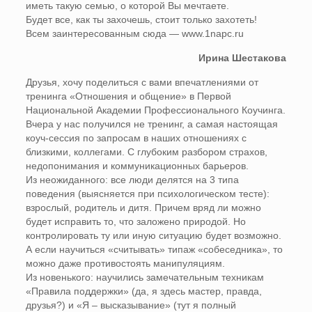
иметь такую семью, о которой Вы мечтаете.
Будет все, как ты захочешь, стоит только захотеть!
Всем заинтересованным сюда — www.1napc.ru
Ирина Шестакова
Друзья, хочу поделиться с вами впечатлениями от
тренинга «Отношения и общение» в Первой
Национальной Академии Профессионального Коучинга.
Вчера у нас получился не тренинг, а самая настоящая
коуч-сессия по запросам в наших отношениях с
близкими, коллегами. С глубоким разбором страхов,
недопонимания и коммуникационных барьеров.
Из неожиданного: все люди делятся на 3 типа
поведения (выясняется при психологическом тесте):
взрослый, родитель и дитя. Причем вряд ли можно
будет исправить то, что заложено природой. Но
контролировать ту или иную ситуацию будет возможно.
А если научиться «считывать» типаж «собеседника», то
можно даже противостоять манипуляциям.
Из новенького: научились замечательным техникам
«Правила поддержки» (да, я здесь мастер, правда,
друзья?) и «Я – высказывание» (тут я полный