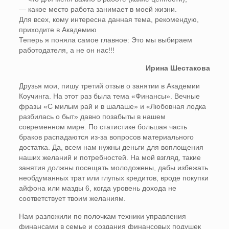
— какое место работа занимает в моей жизни.
Для всех, кому интересна данная тема, рекомендую,
приходите в Академию
Теперь я поняла самое главное: Это мы выбираем
работодателя, а не он нас!!!
Ирина Шестакова
Друзья мои, пишу третий отзыв о занятии в Академии
Коучинга. На этот раз была тема «Финансы». Вечные
фразы «С милым рай и в шалаше» и «Любовная лодка
разбилась о быт» давно позабыты в нашем
современном мире. По статистике большая часть
браков распадаются из-за вопросов материального
достатка. Да, всем нам нужны деньги для воплощения
наших желаний и потребностей. На мой взгляд, такие
занятия должны посещать молодожены, дабы избежать
необдуманных трат или глупых кредитов, вроде покупки
айфона или мазды 6, когда уровень дохода не
соответствует твоим желаниям.
Нам разложили по полочкам техники управления
финансами в семье и создания финансовых подушек