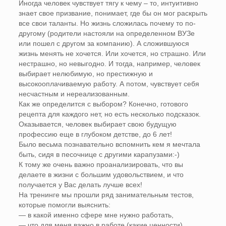
Иногда человек чувствует тягу к чему – то, интуитивно
знает свое призвание, понимает, где бы он мог раскрыть
все свои таланты. Но жизнь сложилась почему то по-
другому (родители настояли на определенном ВУЗе
или пошел с другом за компанию). А сложившуюся
жизнь менять не хочется. Или хочется, но страшно. Или
нестрашно, но невыгодно. И тогда, например, человек
выбирает нелюбимую, но престижную и
высокооплачиваемую работу. А потом, чувствует себя
несчастным и нереализованным.
Как же определится с выбором? Конечно, готового
рецепта для каждого нет, но есть несколько подсказок.
Оказывается, человек выбирает свою будущую
профессию еще в глубоком детстве, до 6 лет!
Было весьма познавательно вспомнить кем я мечтала
быть, сидя в песочнице с другими карапузами:-)
К тому же очень важно проанализировать, что вы
делаете в жизни с большим удовольствием, и что
получается у Вас делать лучше всех!
На тренинге мы прошли ряд занимательным тестов,
которые помогли выяснить:
— в какой именно сфере мне нужно работать,
— что для меня важно в работе (какие ценности),