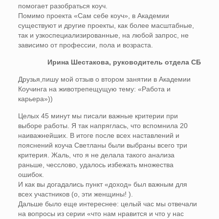
помогает разобраться коуч.
Помимо проекта «Сам себе коуч», в Академии
существуют и другие проекты, как более масштабные,
так и узкоспециализированные, на любой запрос, не
зависимо от профессии, пола и возраста.
Ирина Шестакова, руководитель отдела СБ
Друзья,пишу мой отзыв о втором занятии в Академии
Коучинга на животрепещущую тему: «Работа и
карьера»))
Целых 45 минут мы писали важные критерии при
выборе работы. Я так напряглась, что вспомнила 20
наиважнейших. В итоге после всех наставлений и
пояснений коуча Светланы были выбраны всего три
критерия. Жаль, что я не делала такого анализа
раньше, чесслово, удалось избежать множества
ошибок.
И как вы догадались пункт «доход» был важным для
всех участников (о, эти женщины! ).
Дальше было еще интереснее: целый час мы отвечали
на вопросы из серии «что нам нравится и что у нас