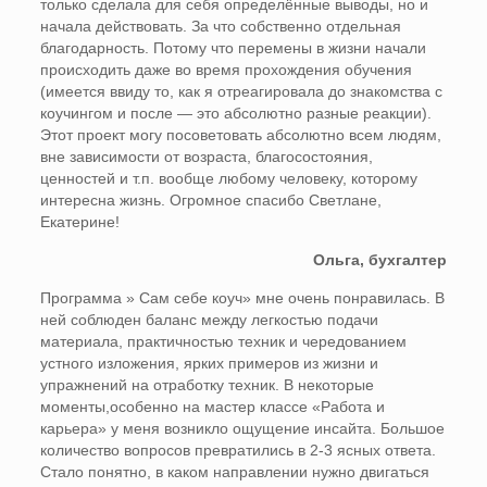
только сделала для себя определённые выводы, но и
начала действовать. За что собственно отдельная
благодарность. Потому что перемены в жизни начали
происходить даже во время прохождения обучения
(имеется ввиду то, как я отреагировала до знакомства с
коучингом и после — это абсолютно разные реакции).
Этот проект могу посоветовать абсолютно всем людям,
вне зависимости от возраста, благосостояния,
ценностей и т.п. вообще любому человеку, которому
интересна жизнь. Огромное спасибо Светлане,
Екатерине!
Ольга, бухгалтер
Программа » Сам себе коуч» мне очень понравилась. В
ней соблюден баланс между легкостью подачи
материала, практичностью техник и чередованием
устного изложения, ярких примеров из жизни и
упражнений на отработку техник. В некоторые
моменты,особенно на мастер классе «Работа и
карьера» у меня возникло ощущение инсайта. Большое
количество вопросов превратились в 2-3 ясных ответа.
Стало понятно, в каком направлении нужно двигаться