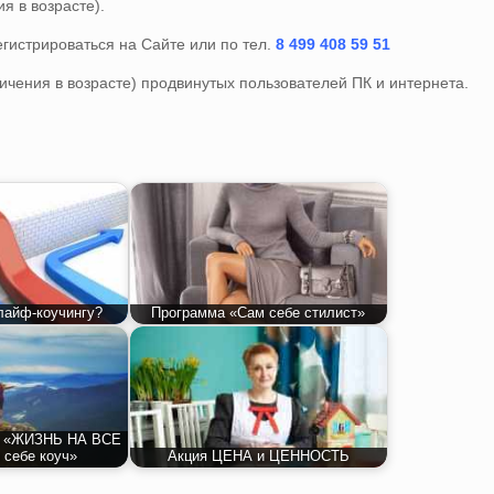
я в возрасте).
гистрироваться на Сайте или по тел.
8 499 408 59 51
ичения в возрасте) продвинутых пользователей ПК и интернета.
лайф-коучингу?
Программа «Сам себе стилист»
ма «ЖИЗНЬ НА ВСЕ
 себе коуч»
Акция ЦЕНА и ЦЕННОСТЬ