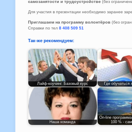
самозанятости и трудоустройстве
(без ограничени
Для участия в презентации необходимо заранее заре
Приглашаем на программу волонтёров
(без огран
Справки по тел
8 408 509 51
Так-же рекомендуем:
Лайф-коучинг. Базовый курс
Где обучаться 
On-line програм
Наша команда
100 % - сам