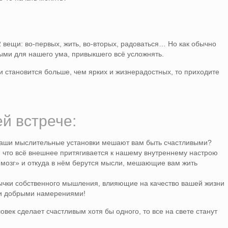
2 вещи: во-первых, жить, во-вторых, радоваться… Но как обычно
ми для нашего ума, привыкшего всё усложнять.
ни становится больше, чем ярких и жизнерадостных, то приходите
й встрече:
 ваши мыслительные установки мешают вам быть счастливыми?
 что всё внешнее притягивается к нашему внутреннему настрою
 мозг» и откуда в нём берутся мысли, мешающие вам жить
ивычки собственного мышления, влияющие на качество вашей жизни
 и добрыми намерениями!
век сделает счастливым хотя бы одного, то все на свете станут