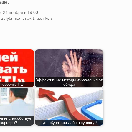
льшеJ
 24 ноября в 19:00.
на Лубянке этаж 1 зал № 7
Эффективные методы избавления от
 говорить НЕТ
обиды
чинг способствует
 карьеры?
Где обучаться лайф-коучингу?