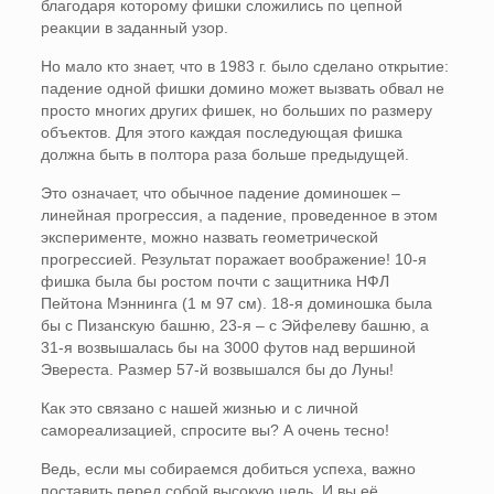
благодаря которому фишки сложились по цепной
реакции в заданный узор.
Но мало кто знает, что в 1983 г. было сделано открытие:
падение одной фишки домино может вызвать обвал не
просто многих других фишек, но больших по размеру
объектов. Для этого каждая последующая фишка
должна быть в полтора раза больше предыдущей.
Это означает, что обычное падение доминошек –
линейная прогрессия, а падение, проведенное в этом
эксперименте, можно назвать геометрической
прогрессией. Результат поражает воображение! 10-я
фишка была бы ростом почти с защитника НФЛ
Пейтона Мэннинга (1 м 97 см). 18-я доминошка была
бы с Пизанскую башню, 23-я – с Эйфелеву башню, а
31-я возвышалась бы на 3000 футов над вершиной
Эвереста. Размер 57-й возвышался бы до Луны!
Как это связано с нашей жизнью и с личной
самореализацией, спросите вы? А очень тесно!
Ведь, если мы собираемся добиться успеха, важно
поставить перед собой высокую цель. И вы её