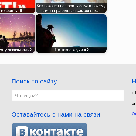
Как наконец полюбить себя и почему
 говорить НЕТ
важна правильная самооценка?
ечту заказывали?
Что такое коучинг?
Поиск по сайту
Н
г.
em
Оставайтесь с нами на связи
О