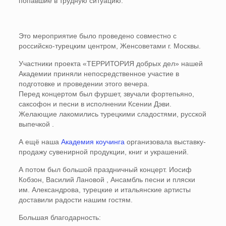
попавшие в трудную ситуацию.
Это мероприятие было проведено совместно с
российско-турецким центром, Женсоветами г. Москвы.
Участники проекта «ТЕРРИТОРИЯ добрых дел» нашей
Академии
приняли непосредственное участие
в
подготовке и проведении этого вечера.
Перед концертом был фуршет, звучали фортепьяно,
саксофон и песни в исполнении Ксении Дэви.
Желающие лакомились турецкими сладостями, русской
выпечкой .
А ещё наша
Академия коучинга
организовала выставку-
продажу сувенирной продукции, книг и украшений.
А потом был большой праздничный концерт. Иосиф
Кобзон, Василий Лановой , Ансамбль песни и пляски
им. Александрова, турецкие и итальянские артисты
доставили радости нашим гостям.
Большая благодарность: