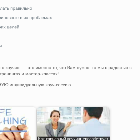
елать правильно
, виновные в их проблемах
оих целей
и
о коучинг — это именно то, что Вам нужно, то мы с радостью с
ренингах и мастер-классах!
УЮ индивидуальную коуч-сессию.
Как карьерный коучинг способствует