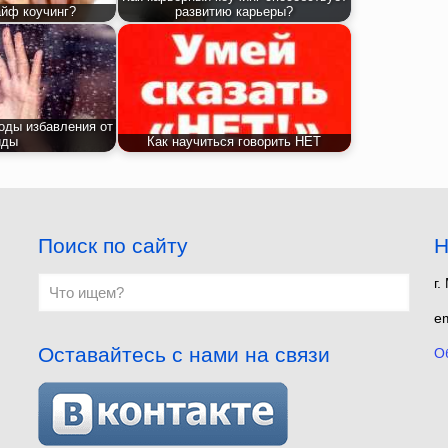
айф коучинг?
развитию карьеры?
ды избавления от
иды
Как научиться говорить НЕТ
Поиск по сайту
Н
г.
em
Оставайтесь с нами на связи
О