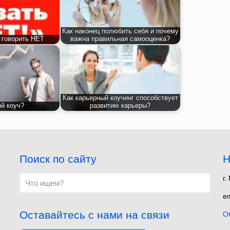
Как наконец полюбить себя и почему
 говорить НЕТ
важна правильная самооценка?
Как карьерный коучинг способствует
ой коуч?
развитию карьеры?
Поиск по сайту
Н
г.
em
Оставайтесь с нами на связи
О