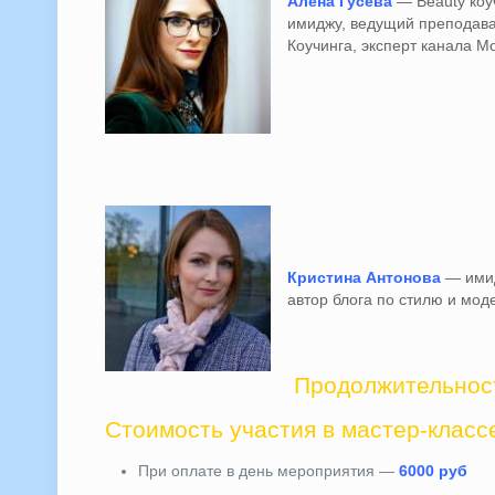
Алена Гусева
— Beauty коу
имиджу, ведущий преподав
Коучинга, эксперт канала М
Кристина Антонова
— имид
автор блога по стилю и моде
Продолжительност
Стоимость участия в мастер-класс
При оплате в день мероприятия —
6000 руб