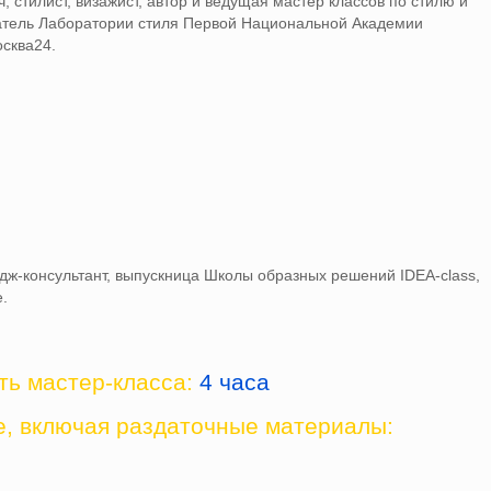
ч, стилист, визажист, автор и ведущая мастер классов по стилю и
атель Лаборатории стиля Первой Национальной Академии
осква24.
ж-консультант, выпускница Школы образных решений IDEA-class,
.
ь мастер-класса:
4 часа
е, включая раздаточные материалы: