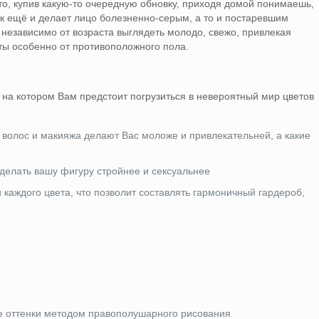
что, купив какую-то очередную обновку, приходя домой понимаешь,
так ещё и делает лицо болезненно-серым, а то и постаревшим
 независимо от возраста выглядеть молодо, свежо, привлекая
ты особенно от противоположного пола.
 на котором Вам предстоит погрузиться в невероятный мир цветов
, волос и макияжа делают Вас моложе и привлекательней, а какие
сделать вашу фигуру стройнее и сексуальнее
 каждого цвета, что позволит составлять гармоничный гардероб,
е оттенки методом правополушарного рисования