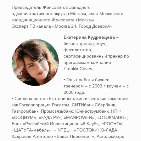
Председатель Женсоветов Западного
административного округа г.Москвы, член Московсого
координационного Женсовета г.Москвы
Эксперт ТВ канала «Москва 24. Город Доверия»
Екатерина Кудрявцева
–
бизнес-тренер, коуч,
фасилитатор,
сертифицированный тренер по
программам компании
FranklinCovey.
• Опыт работы бизнес-
тренером – с 2003 г, коучем – с
2008 года.
• Среди клиентов Екатерины такие известные компании
как Госкорпорация Росатом, СИТИбанк,Сбербанк,
Газпромбанк, Промсвязьбанк, Юниаструмбанк, НПФ
«СОЦИУМ», «КУДА.РУ», «MANPOWER», «СТОКМАНН»,
Банк «Российский Инвестиционный Клуб», «РОСНО»,
«ШАТУРА-мебель», «INTEL», «РОСТОКИНО-ЛАДА ,
Кадровое Агентство «Виват Персонал », Автоломбард