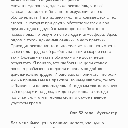
жизни мы часто ищем много причин
«ничегонеделанья», здесь же осознаёшь, что всё
зависит только от тебя, а не от окружения и не от
обстоятельств. На этих занятиях ты открываешься с тех
сторон, с которых при других обстоятельствах и при
других людях в другой атмосфере ты себе это не
позволяешь, потому что не те люди и атмосфера. Здесь
рядом с тобой единомышленники, много практики.
Приходит осознание того, что если четко не понимаешь
свою цель, трудно её разбить на шаги и скорее всего
так и будешь «витать в облаках» и не достигнешь
результата. Я поняла, что глобальные цели ставлю
легко, а разбивка на подцели и шаги мне даётся
действительно трудно. И ещё важно понимать, что если
мы не применяем на практике, то чему учились, ты это
забываешь и не используешь. И тогда мы хватаемся «за
всё и сразу» и не доводим дела до конца, а отсюда
получается, что мы теряем силы, и самое главное
упускаем время.
Юля 52 года , бухгалтер
Для меня было ценно понимание того, что нужно