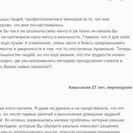
ьных людей, профессионалов и тренеров за то, что они
орово, что мне посчастливилось
 я бы так и не осознала свою мечту и уж точно не начала бы
 не претворила свою мечту в реальность. Главное, что я для себя
ть еще лучше. К сожалению, очень часто я боюсь предпринимать
имости и уверенности в том, что ты поступаешь правильно. Теперь
льшинство людей, но что еще важнее, что эти трудности можно
 раздел, где рассматривались методики преодоления страхов и
ь Ваших новых проектов!!!
Анастасия 27 лет, переводчик
м этого проекта. Я даже не думала и не представляла, что это
но, но после первых занятий и выполнения домашних заданий
ой. Во-вторых, разрешились мелкие проблемы, которые раньше
е методики, которым Вы обучаете реально помогают решению
я как-то упорядочились мысли, пришло осознание понимание