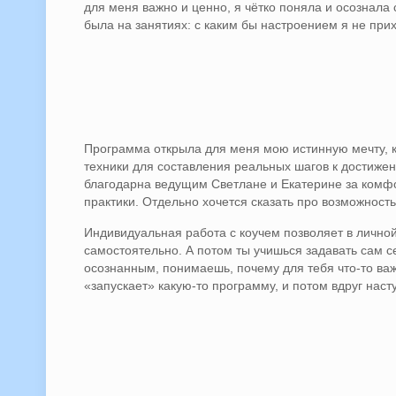
для меня важно и ценно, я чётко поняла и осознала
была на занятиях: с каким бы настроением я не при
Программа открыла для меня мою истинную мечту, к 
техники для составления реальных шагов к достижени
благодарна ведущим Светлане и Екатерине за комф
практики. Отдельно хочется сказать про возможност
Индивидуальная работа с коучем позволяет в личной
самостоятельно. А потом ты учишься задавать сам с
осознанным, понимаешь, почему для тебя что-то важн
«запускает» какую-то программу, и потом вдруг нас