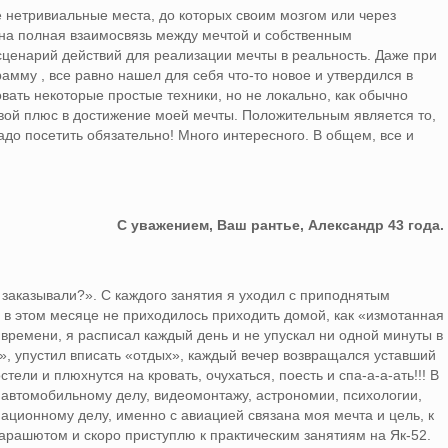
нетривиальные места, до которых своим мозгом или через
ена полная взаимосвязь между мечтой и собственным
ценарий действий для реализации мечты в реальность. Даже при
амму , все равно нашел для себя что-то новое и утвердился в
ать некоторые простые техники, но не локально, как обычно
свой плюс в достижение моей мечты. Положительным является то,
до посетить обязательно! Много интересного. В общем, все и
С уважением, Ваш рантье, Александр 43 года.
 заказывали?». С каждого занятия я уходил с приподнятым
м в этом месяце не приходилось приходить домой, как «измотанная
времени, я расписал каждый день и не упускал ни одной минуты в
», упустил вписать «отдых», каждый вечер возвращался уставший
стели и плюхнутся на кровать, очухаться, поесть и спа-а-а-ать!!! В
, автомобильному делу, видеомонтажу, астрономии, психологии,
ионному делу, именно с авиацией связана моя мечта и цель, к
 парашютом и скоро приступлю к практическим занятиям на Як-52.