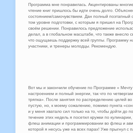
Программа мне понравилась. Акцентированы многие 
чтение книг пришлось бы идти очень долго. Объясн
состоянием/самочувствием. Дан полный поэтапный с
том уровне подготовки, с которым я пришел на Прогр
своём решении. Понравилось предложение использов
делал, а в глобальном масштабе, что также внесло 
что ощущаешь поддержку всей группы. Программу на
участники, и тренеры молодцы. Рекомендую.
Вот мы и закончили обучение по Программе « Мечту
настроением и полный энергии, так что по четверга
тряпка». После занятия по распределению целей во 
пустую, но, к моему сожалению, помимо пункта «сон
и у меня хватало сил только на то, чтобы дойти до по
течение этих недель я посетил кружки по кулинарии
флеш анимации и программировании во флеш и авиац
которой я несусь уже на всех парах! Уже прыгнул с