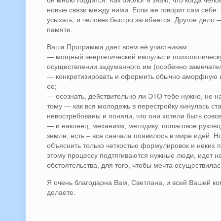
он мною гордится. Как биолог я знаю, что когда чело
новые связи между ними. Если же говорит сам себе:
усыхать, и человек быстро загибается. Другое дело —
памяти.
Ваша Программа дает всем её участникам:
— мощный энергетический импульс и психологическу
осуществлении задуманного им (особенно замечатель
— конкретизировать и оформить обычно аморфную и 
ее;
— осознать, действительно ли ЭТО тебе нужно, не 
тому — как вся молодежь в перестройку кинулась ст
невостребованы и поняли, что они хотели быть совс
— и наконец, механизм, методику, пошаговое руковод
земле, есть – все сначала появилось в мире идей. Но
объяснить только четкостью формулировок и неких 
этому процессу подтягиваются нужные люди, идет
обстоятельства, для того, чтобы мечта осуществилас
Я очень благодарна Вам, Светлана, и всей Вашей к
делаете.