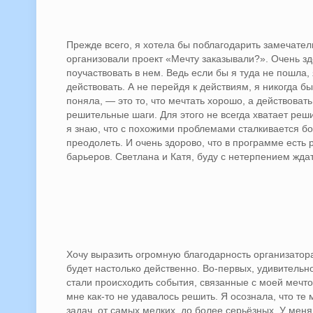
Прежде всего, я хотела бы поблагодарить замечател
организовали проект «Мечту заказывали?». Очень зд
поучаствовать в нем. Ведь если бы я туда не пошла,
действовать. А не перейдя к действиям, я никогда бы
поняла, — это то, что мечтать хорошо, а действова
решительные шаги. Для этого не всегда хватает реш
я знаю, что с похожими проблемами сталкивается бо
преодолеть. И очень здорово, что в программе есть
барьеров. Светлана и Катя, буду с нетерпением ждат
Хочу выразить огромную благодарность организатора
будет настолько действенно. Во-первых, удивитель
стали происходить события, связанные с моей мечт
мне как-то не удавалось решить. Я осознала, что т
задач, от самых мелких, до более серьёзных. У мен