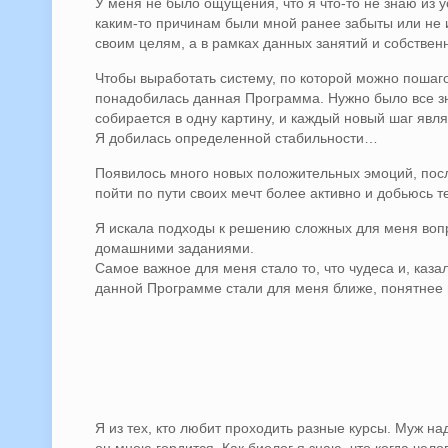
У меня не было ощущения, что я что-то не знаю из 
каким-то причинам были мной ранее забыты или не 
своим целям, а в рамках данных занятий и собствен
Чтобы выработать систему, по которой можно пошаг
понадобилась данная Программа. Нужно было все зн
собирается в одну картину, и каждый новый шаг явл
Я добилась определенной стабильности…
Появилось много новых положительных эмоций, посл
пойти по пути своих мечт более активно и добьюсь т
Я искала подходы к решению сложных для меня вопр
домашними заданиями.
Самое важное для меня стало то, что чудеса и, каз
данной Программе стали для меня ближе, понятнее 
Я из тех, кто любит проходить разные курсы. Муж н