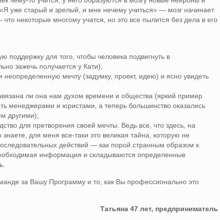
век чему-то учится, у него образуются в мозгу новые нейроны и
 «Я уже старый и зрелый, и мне нечему учиться» — мозг начинает
 что некоторые многому учатся, но это все пылится без дела в его
ю поддержку для того, чтобы человека подвигнуть в
но зажечь получается у Кати);
неопределенную мечту (задумку, проект, идею) и ясно увидеть
навязана ли она нам духом времени и общества (яркий пример
ать менеджерами и юристами, а теперь большинство оказались
ем другими);
ство для претворения своей мечты. Ведь все, что здесь, на
 знаете, для меня все-таки это великая тайна, которую не
последовательных действий — как порой странным образом к
 необходимая информация и складываются определенные
ь.
оманде за Вашу Программу и то, как Вы профессионально это
Татьяна 47 лет, предприниматель