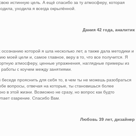
 свою истинную цель. А ещё спасибо за ту атмосферу, которая
ходила, уходила я всегда окрылённой.
Дания 42 года, аналитик
осознанию которой я шла несколько лет, а также дала методики и
ю моей цели и, самое главное, веру в то, что все получится. Я
ортную атмосферу, ценные упражнения, наглядные примеры из
ь работы с коучем между занятиями.
 беседе прояснить для себя то, в чем ты не можешь разобраться
ебе вопросы, отвечая на которые, ты становишься более
о в этой жизни. Возможно не сразу, но вопрос как будто
тупает озарение. Спасибо Вам.
Любовь 39 лет, дизайнер