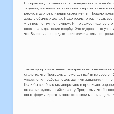
Программа для меня стала своевременной и необх
заданий, мы научились систематизировать свои мыс
ресурсы для реализации своей мечты. Пришло понима
даже в обычных делах. Надо реально расписать все п
«тут помню, тут не помню». И что самое главное это
осознавать движение вперёд. Это здорово, что участ
что Вы есть и проводите такие замечательные тренин
Такие программы очень своевременны в нынешнее в
стало то, что Программа помогает выйти из своего «
упражнения, работая с домашними заданиями, я поня
Если бы все было спланировано и прописано заране
оказаться здесь, прийти на эту Программу, чтобы ос
опыт. формулировать конкретно свои мечты и цели.