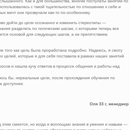
услышанного. Как и для большинства, многие постулаты занятий по
использовалась с такой тщательностью по отношению к себе и
ных мечт они прозвучали как-то по-особенному.
ово дойти до цели осознанно и изменить стереотипы —
ания разделить по логическим шагам, с которыми теперь все
яется основой для следующих шагов, а не препятствием.
е того как цель была проработана подробно. Надеюсь, я смогу
ех целей, которые я для себя поставила в рамках наших занятий.
осов и нашла кучу ответов в процессе общения и работы над
алось бы, нереальные цели, после прохождения обучения по
и доступнее.
Оля 33 г, менеджер
ад этим смеется, но когда я воплощаю знания в умения и навыки —