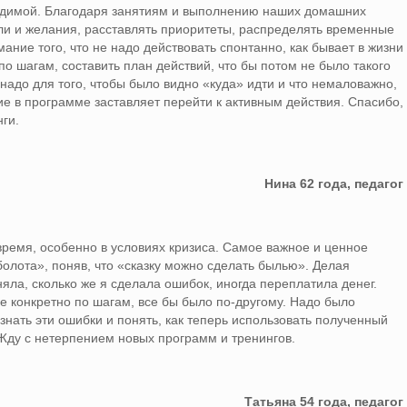
одимой. Благодаря занятиям и выполнению наших домашних
ли и желания, расставлять приоритеты, распределять временные
ние того, что не надо действовать спонтанно, как бывает в жизни
о шагам, составить план действий, что бы потом не было такого
 надо для того, чтобы было видно «куда» идти и что немаловажно,
ие в программе заставляет перейти к активным действия. Спасибо,
ги.
Нина 62 года, педагог
ремя, особенно в условиях кризиса. Самое важное и ценное
болота», поняв, что «сказку можно сделать былью». Делая
ла, сколько же я сделала ошибок, иногда переплатила денег.
е конкретно по шагам, все бы было по-другому. Надо было
ознать эти ошибки и понять, как теперь использовать полученный
 Жду с нетерпением новых программ и тренингов.
Татьяна 54 года, педагог