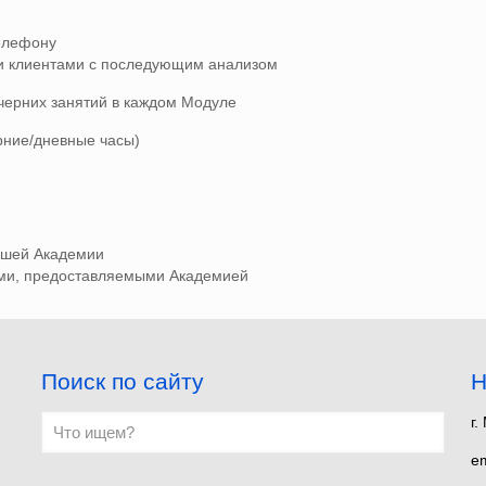
телефону
ыми клиентами с последующим анализом
черних занятий в каждом Модуле
рние/дневные часы)
нашей Академии
ами, предоставляемыми Академией
Поиск по сайту
Н
г.
em